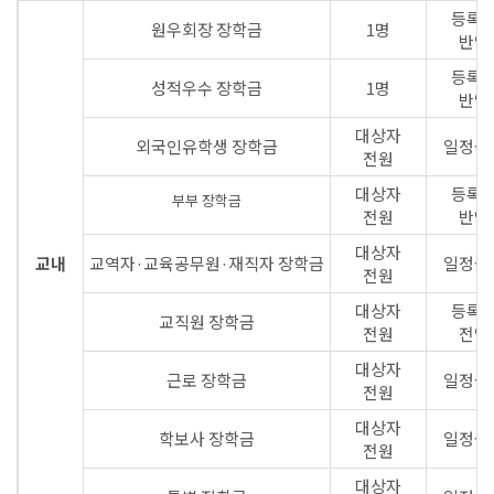
등록
원우회장 장학금
1명
반액
등록
성적우수 장학금
1명
반액
대상자
외국인유학생 장학금
일정금
전원
대상자
등록
부부 장학금
전원
반액
대상자
교내
교역자·교육공무원·재직자 장학금
일정금
전원
대상자
등록
교직원 장학금
전원
전액
대상자
근로 장학금
일정금
전원
대상자
학보사 장학금
일정금
전원
대상자