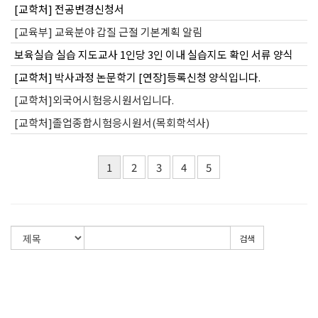
[교학처] 전공변경신청서
[교육부] 교육분야 갑질 근절 기본계획 알림
보육실습 실습 지도교사 1인당 3인 이내 실습지도 확인 서류 양식
[교학처] 박사과정 논문학기 [연장]등록신청 양식입니다.
[교학처]외국어시험응시원서입니다.
[교학처]졸업종합시험응시원서(목회학석사)
1
2
3
4
5
검색