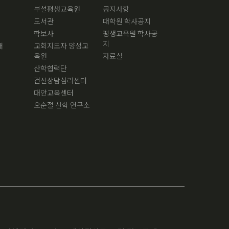
부설평생교육원
공지사항
도서관
대학원 학사공지
학보사
평생교육원 학사공
지
내
교회지도자 양성교
육원
자료실
산학협력단
건신상담심리센터
대안교육센터
오순절 신학 연구소