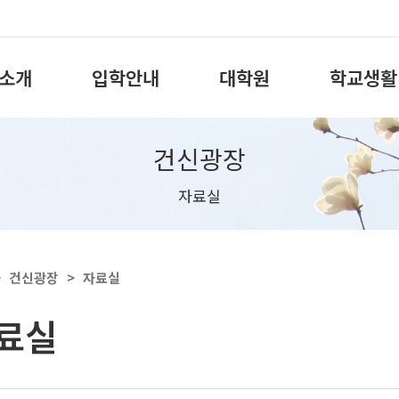
소개
입학안내
대학원
학교생활
건신광장
자료실
>
건신광장
>
자료실
료실