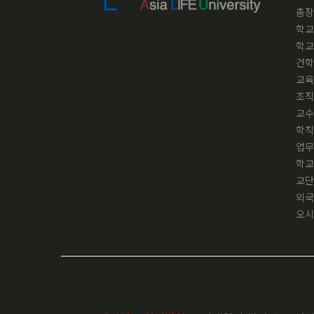
총장
학교
학교
건학
교육
조직
교수
학칙
업무
학교
교단
외국
오시