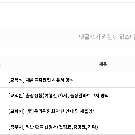
글
댓글쓰기 권한이 없습니
호
제목
지
[교목실] 채플불참관련 사유서 양식
지
[교직원] 출장신청(여행신고)서, 출장결과보고서 양식
지
[교학처] 생명윤리위원회 관련 안내 및 제출양식
지
[총무처] 일반 환불 신청서(전형료,증명료,기타)