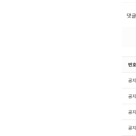
댓
번
공
공
공
공