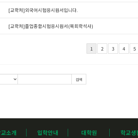
[교학처]외국어시험응시원서입니다.
[교학처]졸업종합시험응시원서(목회학석사)
1
2
3
4
5
검색
학교소개
입학안내
대학원
학교생