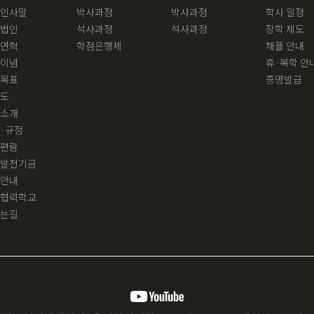
인사말
박사과정
박사과정
학사 일정
법인
석사과정
석사과정
장학 제도
연혁
학점은행제
채플 안내
이념
휴·복학 안
목표
증명발급
도
소개
·규정
편람
발전기금
안내
협력학교
는길